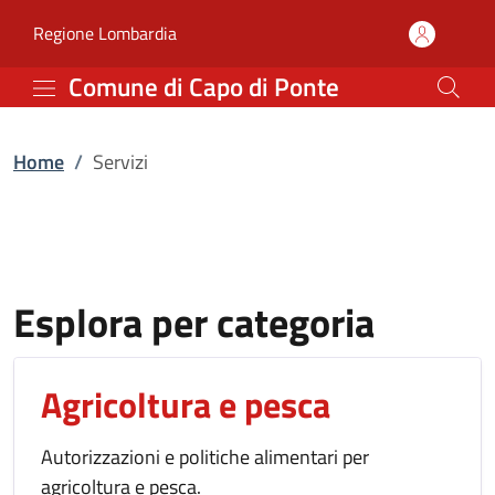
Servizi | Comune di Capo
Vai al contenuto principale
(apre in un'altra scheda).
Regione Lombardia
Comune di Capo di Ponte
Home
/
Servizi
Esplora per categoria
Agricoltura e pesca
Autorizzazioni e politiche alimentari per
agricoltura e pesca.