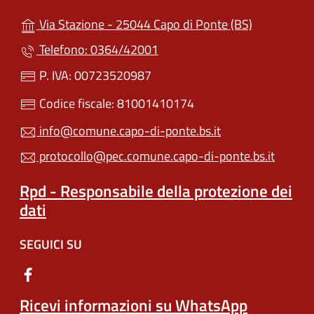
(apre in un'
Via Stazione - 25044 Capo di Ponte (BS)
Telefono: 0364/42001
P. IVA: 00723520987
Codice fiscale: 81001410174
info@comune.capo-di-ponte.bs.it
protocollo@pec.comune.capo-di-ponte.bs.it
Rpd - Responsabile della protezione dei
dati
SEGUICI SU
Ricevi informazioni su WhatsApp