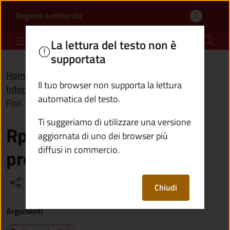
Rpd - Responsabile della
Vai al contenuto principale
(apre in un'altra scheda).
Regione Lombardia
Comune di Capo di Ponte
La lettura del testo non è
supportata
Home
/
Amministrazione
/
Il tuo browser non supporta la lettura
Informazioni istituzionali
/
automatica del testo.
Rpd - Responsabile della protezione dei dati
Ti suggeriamo di utilizzare una versione
Rpd - Responsabile della
aggiornata di uno dei browser più
diffusi in commercio.
protezione dei dati
Condividi
Vedi azioni
Chiudi
Argomenti