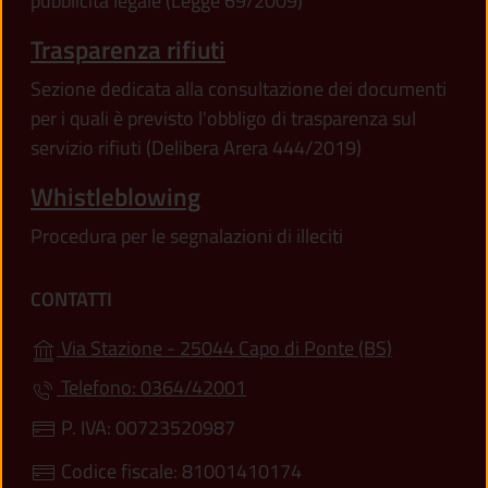
pubblicità legale (Legge 69/2009)
Trasparenza rifiuti
Sezione dedicata alla consultazione dei documenti
per i quali è previsto l'obbligo di trasparenza sul
servizio rifiuti (Delibera Arera 444/2019)
Whistleblowing
Procedura per le segnalazioni di illeciti
CONTATTI
(apre in un'
Via Stazione - 25044 Capo di Ponte (BS)
Telefono: 0364/42001
P. IVA: 00723520987
Codice fiscale: 81001410174