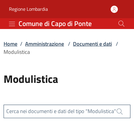
Modulistica | Comune di
Vai al contenuto principale
(apre in un'altra scheda).
Regione Lombardia
Comune di Capo di Ponte
Home
/
Amministrazione
/
Documenti e dati
/
Modulistica
Modulistica
Cerca nei documenti e dati del tipo "Modulistica"
Cerca