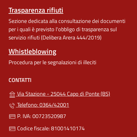
Trasparenza rifiuti
Sezione dedicata alla consultazione dei documenti
per i quali è previsto l'obbligo di trasparenza sul
servizio rifiuti (Delibera Arera 444/2019)
Whistleblowing
Procedura per le segnalazioni di illeciti
CONTATTI
(apre in un'
Via Stazione - 25044 Capo di Ponte (BS)
Telefono: 0364/42001
P. IVA: 00723520987
Codice fiscale: 81001410174